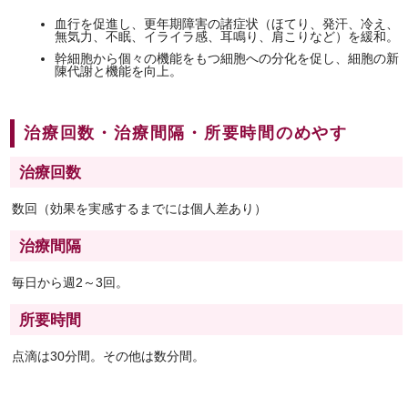
血行を促進し、更年期障害の諸症状（ほてり、発汗、冷え、
無気力、不眠、イライラ感、耳鳴り、肩こりなど）を緩和。
幹細胞から個々の機能をもつ細胞への分化を促し、細胞の新
陳代謝と機能を向上。
治療回数・治療間隔・所要時間のめやす
治療回数
数回（効果を実感するまでには個人差あり）
治療間隔
毎日から週2～3回。
所要時間
点滴は30分間。その他は数分間。