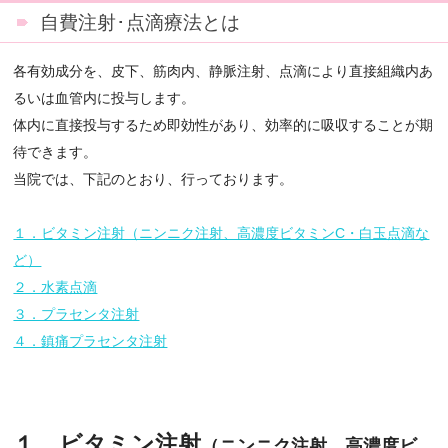
自費注射･点滴療法とは
各有効成分を、皮下、筋肉内、静脈注射、点滴により直接組織内あ
るいは血管内に投与します。
体内に直接投与するため即効性があり、効率的に吸収することが期
待できます。
当院では、下記のとおり、行っております。
１．ビタミン注射（ニンニク注射、高濃度ビタミンC・白玉点滴な
ど）
２．水素点滴
３．プラセンタ注射
４．鎮痛プラセンタ注射
１．ビタミン注射
（ニンニク注射、高濃度ビ