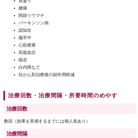
肩凝り
腰痛
関節リウマチ
パーキンソン病
認知症
脳卒中
心筋梗塞
高脂血症
喘息
白内障など
抗がん剤治療後の副作用軽減
治療回数・治療間隔・所要時間のめやす
治療回数
数回（効果を実感するまでには個人差あり）
治療間隔